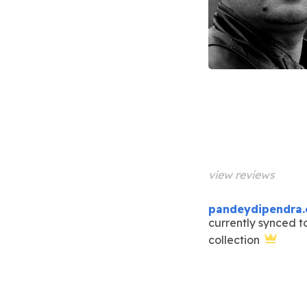
view reviews
pandeydipendra.
currently synced to
collection