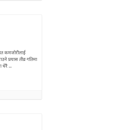
तिगत कमजोरीलाई
ने प्रयास तीव्र गतिमा
 धेरै …