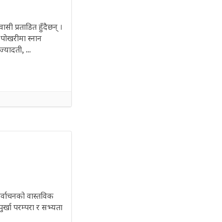
सी प्रताडित हुँदैछन् ।
पोखरीमा स्नान
ज्यादती, …
िर्वाचनको वास्तविक
र्खा परम्परा र सभ्यता