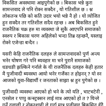
विकसित अवस्थामा आइपुगेको छ । बिकास भन्ने कुरा
सामन्तवाद ले पनि रोक्न सक्दैन , यो गतिशील छ । प्रश्न
लोकतन्त्र पछि को कति उदार भयो भन्ने नै हो । यो प्रायोजित
हुन सक्दैन तर प्रगतिशील सदैव रहन्छ । अब बिकसित हुने
राजनैतिक चक्र हरु मा व्यवस्था जे सुकै आएपनि समाजको
स्वरुप र बिकास चरण अहिलेको भन्दा तिब्र रहन्छनै, यस्लाइ
रोक्ने एजेन्डा बन्दैन ।
यसरी केहि राजनैतिक दलहरु ले सामन्तवादको पुर्ण अन्त्य
भनेर घोषण गरे पनि ब्यवहार मा भने पुरानै समाजको
धङधङी झल्किने गर्नाले के यी राजनैतिक दलहरु केही हतार
मै पुजीवादी ब्यवस्था आयो भनेर गर्जेका त होइनन् ? यो प्रस्न
आजको युवा-विद्यार्थी र जनताको साझा प्रश्न हुन पुगेको छ ।
पुजीवादी व्यवस्था आएको हो भने के त्यो यति , भाटभटेनी ,
एनसेल र पप्पु कन्स्ट्रक्सन लाई मात्र आएको हो त ? यिन्ले
गर्ने दलाली र नोकरशाही ले गर्दा मात्र पुजीवाद बिकसित हुँदै