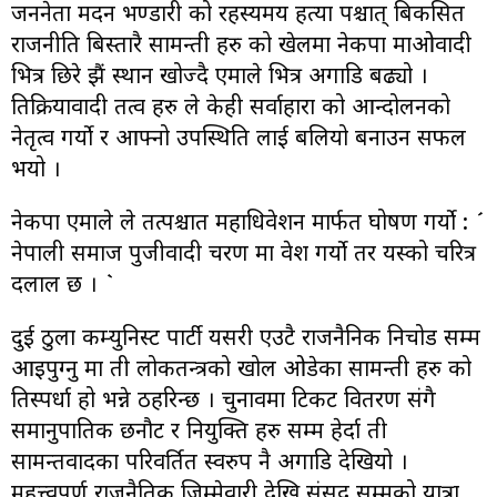
जननेता मदन भण्डारी को रहस्यमय हत्या पश्चात् बिकसित
राजनीति बिस्तारै सामन्ती हरु को खेलमा नेकपा माओवादी
भित्र छिरे झैं स्थान खोज्दै एमाले भित्र अगाडि बढ्यो ।
प्रतिक्रियावादी तत्व हरु ले केही सर्वाहारा को आन्दोलनको
नेतृत्व गर्यो र आफ्नो उपस्थिति लाई बलियो बनाउन सफल
भयो ।
नेकपा एमाले ले तत्पश्चात महाधिवेशन मार्फत घोषण गर्यो : ´
नेपाली समाज पुजीवादी चरण मा प्रवेश गर्यो तर यस्को चरित्र
दलाल छ । `
दुई ठुला कम्युनिस्ट पार्टी यसरी एउटै राजनैनिक निचोड सम्म
आइपुग्नु मा ती लोकतन्त्रको खोल ओडेका सामन्ती हरु को
प्रतिस्पर्धा हो भन्ने ठहरिन्छ । चुनावमा टिकट वितरण संगै
समानुपातिक छनौट र नियुक्ति हरु सम्म हेर्दा ती
सामन्तवादका परिवर्तित स्वरुप नै अगाडि देखियो ।
महत्त्वपूर्ण राजनैतिक जिम्मेवारी देखि संसद सम्मको यात्रा